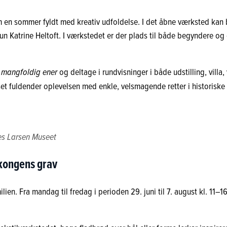
n sommer fyldt med kreativ udfoldelse. I det åbne værksted kan 
n Katrine Heltoft. I værkstedet er der plads til både begyndere og
 mangfoldig ener
og deltage i rundvisninger i både udstilling, vil
et fuldender oplevelsen med enkle, velsmagende retter i historisk
es Larsen Museet
kongens grav
ilien. Fra mandag til fredag i perioden 29. juni til 7. august kl. 11–