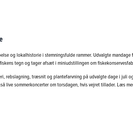
e
belse og lokalhistorie i stemningsfulde rammer. Udvalgte mandage fr
i fiskens tegn og tager afsæt i miniudstillingen om fiskekonservesfa
ri, rebslagning, træsnit og plantefarvning på udvalgte dage i juli
gså live sommerkoncerter om torsdagen, hvis vejret tillader. Læs m