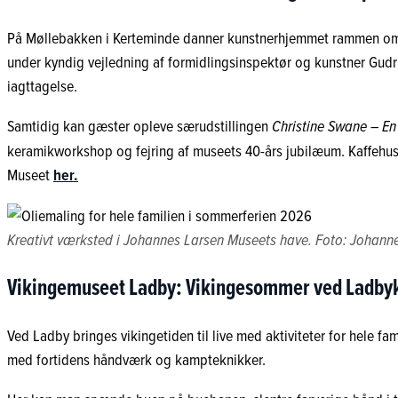
På Møllebakken i Kerteminde danner kunstnerhjemmet rammen om e
under kyndig vejledning af formidlingsinspektør og kunstner Gudru
iagttagelse.
Samtidig kan gæster opleve særudstillingen
Christine Swane – En
keramikworkshop og fejring af museets 40-års jubilæum. Kaffehus
Museet
her.
Kreativt værksted i Johannes Larsen Museets have. Foto: Johann
Vikingemuseet Ladby: Vikingesommer ved Ladby
Ved Ladby bringes vikingetiden til live med aktiviteter for hele fam
med fortidens håndværk og kampteknikker.