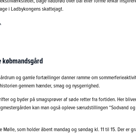
kstilværkstedet, bage fladbrød over bål eller forme lerkar inspire
tage i Ladbykongens skattejagt.
.
le købmandsgård
årdrum og gamle fortællinger danner ramme om sommerferieaktiviteter
historien gennem hænder, smag og nysgerrighed.
ter og byder på smagsprøver af søde retter fra fortiden. Her bliver
orgmestergården kan man også opleve særudstillingen “Sodvand og Sl
Mølle, som holder åbent mandag og søndag kl. 11 til 15. Der er gra