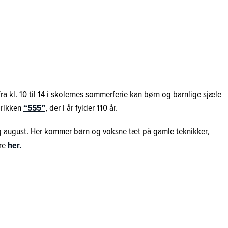
a kl. 10 til 14 i skolernes sommerferie kan børn og barnlige sjæle
brikken
“555”
, der i år fylder 110 år.
 og august. Her kommer børn og voksne tæt på gamle teknikker,
ere
her.