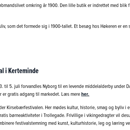
andslivet omkring år 1900. Den lille butik er indrettet med blik fo
liv, som det formede sig i 1900-tallet. Et besøg hos Høkeren er en s
al i Kerteminde
 til 5. juli forvandles Nyborg til en levende middelalderby under D
 er gratis adgang til markedet. Læs mere
her.
der Kirsebærfestivalen. Her mødes kultur, historie, smag og byliv 
tis børneaktiviteter i Trollegade. Frivillige i vikingedragter vil
binere festivalstemning med kunst, kulturhistorie, leg og læring ve