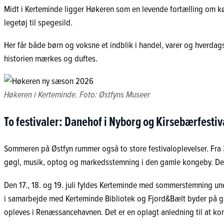
Midt i Kerteminde ligger Høkeren som en levende fortælling om købm
legetøj til spegesild.
Her får både børn og voksne et indblik i handel, varer og hverdags
historien mærkes og duftes.
Høkeren i Kerteminde. Foto: Østfyns Museer
To festivaler: Danehof i Nyborg og Kirsebærfestiv
Sommeren på Østfyn rummer også to store festivaloplevelser. Fra 3.
gøgl, musik, optog og markedsstemning i den gamle kongeby. Der
Den 17., 18. og 19. juli fyldes Kerteminde med sommerstemning un
i samarbejde med Kerteminde Bibliotek og Fjord&Bælt byder på gra
opleves i Renæssancehavnen. Det er en oplagt anledning til at kom