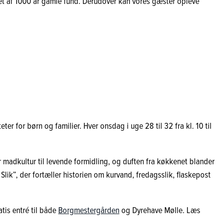
ret af 1000 år gamle fund. Derudover kan vores gæster opleve
 for børn og familier. Hver onsdag i uge 28 til 32 fra kl. 10 til
 madkultur til levende formidling, og duften fra køkkenet blander
ik”, der fortæller historien om kurvand, fredagsslik, flaskepost
tis entré til både
Borgmestergården
og Dyrehave Mølle. Læs