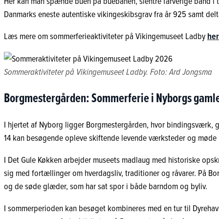
Her kan man spænde buen på buebanen, slentre farverige bånd i te
Danmarks eneste autentiske vikingeskibsgrav fra år 925 samt del
Læs mere om sommerferieaktiviteter på Vikingemuseet Ladby
her
Sommeraktiviteter på Vikingemuseet Ladby. Foto: Ard Jongsma
Borgmestergården: Sommerferie i Nyborgs gam
I hjertet af Nyborg ligger Borgmestergården, hvor bindingsværk, g
14 kan besøgende opleve skiftende levende værksteder og møde 
I Det Gule Køkken arbejder museets madlaug med historiske opskrif
sig med fortællinger om hverdagsliv, traditioner og råvarer. På B
og de søde glæder, som har sat spor i både barndom og byliv.
I sommerperioden kan besøget kombineres med en tur til Dyrehave 