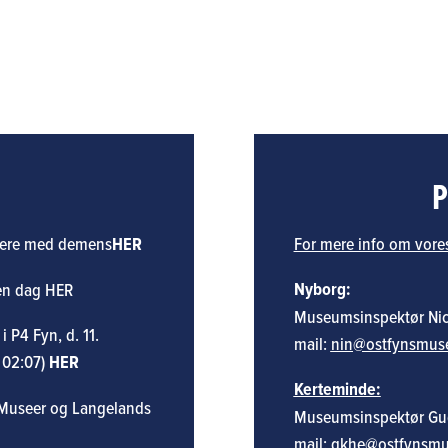
P
rgere med demens
HER
For mere info om vores
Nyborg:
 en dag
HER
Museumsinspektør Nico
 P4 Fyn, d. 11.
mail:
nin@ostfynsmuse
 02:07)
HER
Kerteminde:
 Museer og Langelands
Museumsinspektør Gudru
mail:
gkhe@ostfynsmu