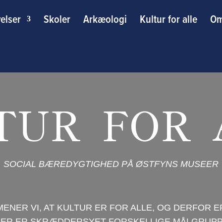
elser
Skoler
Arkæologi
Kultur for alle
Om
TUR FOR 
SOCIAL BÆREDYGTIGHED PÅ ØSTFYNS MUSEER
NER VI, AT KULTUR ER FOR ALLE, OG DERFOR E
 DER ER SKRÆDDERSYET FORSKELLIGE MÅLGRUPP