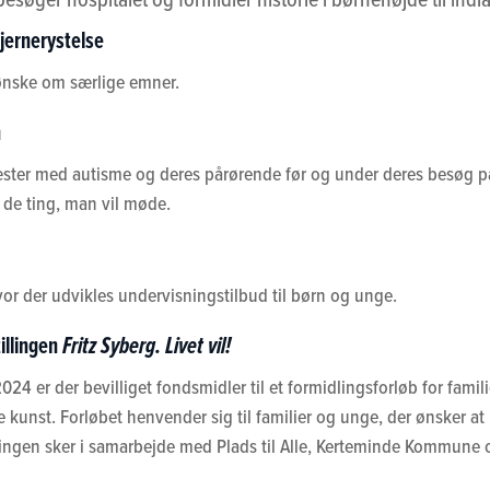
jernerystelse
r ønske om særlige emner.
n
æster med autisme og deres pårørende før og under deres besøg 
de ting, man vil møde.
 der udvikles undervisningstilbud til børn og unge.
Fritz Syberg. Livet vil!
tillingen
24 er der bevilliget fondsmidler til et formidlingsforløb for famil
kunst. Forløbet henvender sig til familier og unge, der ønsker a
ringen sker i samarbejde med Plads til Alle, Kerteminde Kommune og