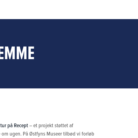
REMME
ltur på Recept
– et projekt støttet af
e om ugen. På Østfyns Museer tilbød vi forløb