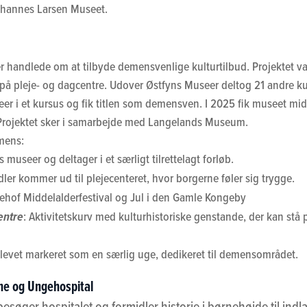
ohannes Larsen Museet.
r handlede om at tilbyde demensvenlige kulturtilbud. Projektet var 
på pleje- og dagcentre. Udover Østfyns Museer deltog 21 andre kult
r i et kursus og fik titlen som demensven. I 2025 fik museet midler
 Projektet sker i samarbejde med Langelands Museum.
emens:
 museer og deltager i et særligt tilrettelagt forløb.
dler kommer ud til plejecenteret, hvor borgerne føler sig trygge.
anehof Middelalderfestival og Jul i den Gamle Kongeby
entre
: Aktivitetskurv med kulturhistoriske genstande, der kan stå p
blevet markeret som en særlig uge, dedikeret til demensområdet.
rne og Ungehospital
øger hospitalet og formidler historie i børnehøjde til indl