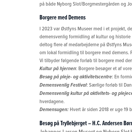
på både Nyborg Slot/Borgmestergården og J
Borgere med Demens
I 2023 var Østfyns Museer med i et projekt, de
demensvenlig formidling af kultur og historie 
deltog flere af medarbejderne på Østfyns Musee
om lokal formidling til borgere med demens.
Vi tilbyder følgende forløb til borgere med d
Kultur på hjernen
: Borgere besøger et af vores
Besøg på pleje- og aktivitetscentre
: En formi
Demensvenlig Festival
: Særlige forløb til D
Demensvenlig kultur på aktivitets- og plejec
hverdagene.
Demensugen:
Hvert år siden 2018 er uge 19 
Besøg på Tryllebjerget – H.C. Andersen Bø
Johannes Larsen Museet og Nyborg Slot bes