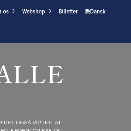
 os
Webshop
Billetter
ALLE
R DET OGSÅ VIGTIGT AT
ER. NEDENFOR KAN DU