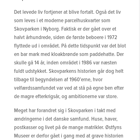
Det levede liv fortjener at blive fortalt. Også det liv
som leves i et moderne parcelhuskvarter som
Skovparken i Nyborg. Faktisk er der gået over et
halvt århundrede, siden de første beboere i 1972
flyttede ud i området. På dette tidspunkt var det blot
en bar mark med kloakbrønde som paddehatte. Der
skulle gå 14 år, inden området i 1986 var næsten
fuldt udstykket. Skovparkens historien går dog helt
tilbage til begyndelsen af 1960’erne, hvor
velfærdssamfundet var ved at stå på egne ben efter
de magre efterkrigsår, og ambitionerne var store.
Meget har forandret sig i Skovparken i takt med
ændringerne i det danske samfund. Huse, haver,
postkasser og livet på de mange matrikler. Østfyns
Museer er derfor gået i gang med at grave historien