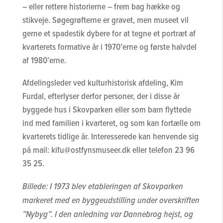
– eller rettere historierne – frem bag hække og
stikveje. Søgegrøfterne er gravet, men museet vil
gerne et spadestik dybere for at tegne et portræt af
kvarterets formative år i 1970’erne og første halvdel
af 1980’erne.
Afdelingsleder ved kulturhistorisk afdeling, Kim
Furdal, efterlyser derfor personer, der i disse år
byggede hus i Skovparken eller som barn flyttede
ind med familien i kvarteret, og som kan fortælle om
kvarterets tidlige år. Interesserede kan henvende sig
på mail: kifu@ostfynsmuseer.dk eller telefon 23 96
35 25.
Billede: I 1973 blev etableringen af Skovparken
markeret med en byggeudstilling under overskriften
”Nybyg”. I den anledning var Dannebrog hejst, og