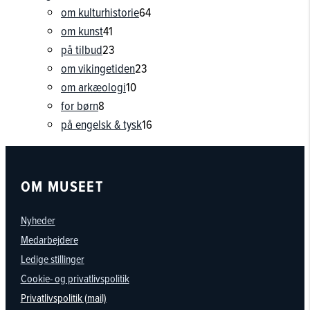
varer
64
om kulturhistorie
64
41
varer
om kunst
41
varer
23
på tilbud
23
varer
23
om vikingetiden
23
10
varer
om arkæologi
10
8
varer
for børn
8
varer
16
på engelsk & tysk
16
varer
OM MUSEET
Nyheder
Medarbejdere
Ledige stillinger
Cookie- og privatlivspolitik
Privatlivspolitik (mail)