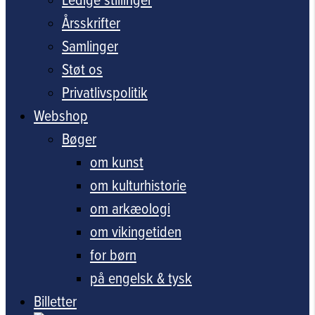
Årsskrifter
Samlinger
Støt os
Privatlivspolitik
Webshop
Bøger
om kunst
om kulturhistorie
om arkæologi
om vikingetiden
for børn
på engelsk & tysk
Billetter