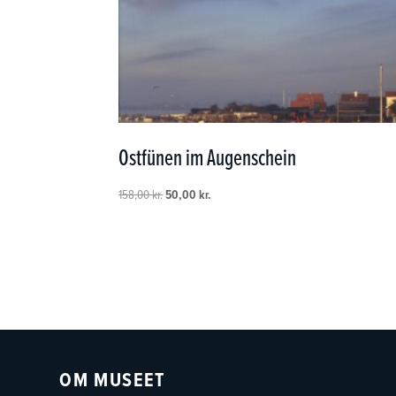
Ostfünen im Augenschein
Den
Den
158,00
kr.
50,00
kr.
oprindelige
aktuelle
pris
pris
var:
er:
158,00 kr..
50,00 kr..
OM MUSEET