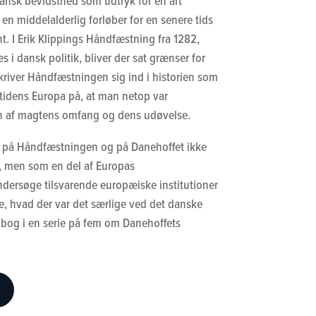
dansk bevidsthed som udtryk for en art
n middelalderlig forløber for en senere tids
. I Erik Klippings Håndfæstning fra 1282,
 i dansk politik, bliver der sat grænser for
iver Håndfæstningen sig ind i historien som
atidens Europa på, at man netop var
af magtens omfang og dens udøvelse.
se på Håndfæstningen og på Danehoffet ikke
 men som en del af Europas
undersøge tilsvarende europæiske institutioner
se, hvad der var det særlige ved det danske
 bog i en serie på fem om Danehoffets