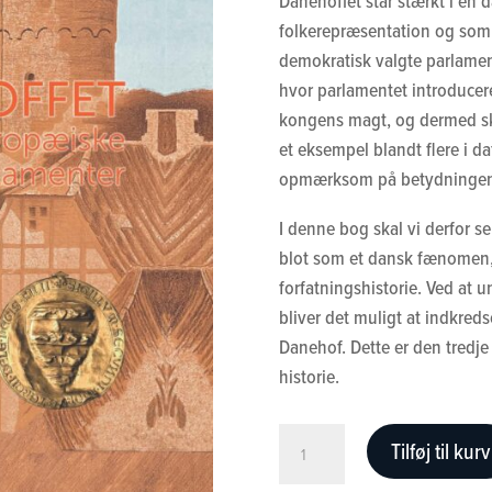
Danehoffet står stærkt i en 
folkerepræsentation og som e
demokratisk valgte parlament
hvor parlamentet introduceres
kongens magt, og dermed skr
et eksempel blandt flere i d
opmærksom på betydningen 
I denne bog skal vi derfor 
blot som et dansk fænomen,
forfatningshistorie. Ved at 
bliver det muligt at indkred
Danehof. Dette er den tredje
historie.
Danehoffet
Tilføj til kurv
og