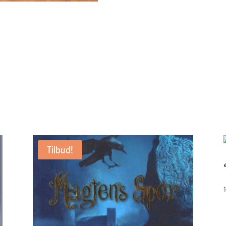
andre
europæiske
parlamenter
antal
Tilbud!