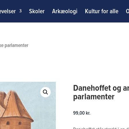
evelser
Skoler
Arkæologi
Kultur for alle
O
ke parlamenter
Danehoffet og a
parlamenter
99,00
kr.