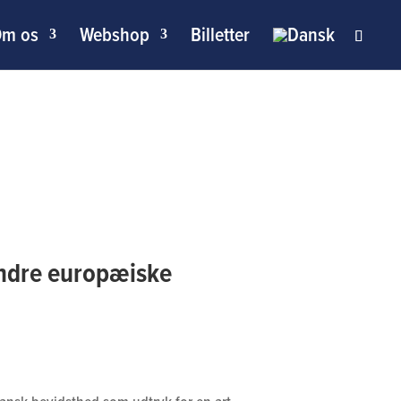
m os
Webshop
Billetter
ndre europæiske