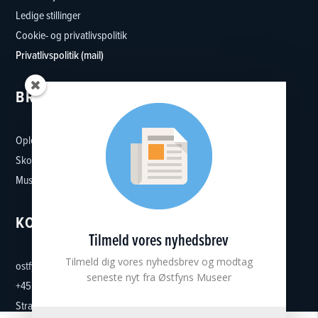
Ledige stillinger
Cookie- og privatlivspolitik
Privatlivspolitik (mail)
BRUG MUSEET
Oplevelser
Skoler
Museumsforeninger
KONTAKT
Tilmeld vores nyhedsbrev
Tilmeld dig vores nyhedsbrev og modtag
ostfynsmuseer@ostfynsmuseer.dk
seneste nyt fra Østfyns Museer
+45 65 32 37 27
Strandgade 5, 5300 Kerteminde