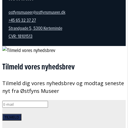
ostfynsmuseer@ostfynsmuseer.dk
+45 65 32 37 27
Strandgade 5, 5300 Kerteminde
CVR: 18101513
Tilmeld vores nyhedsbrev
Tilmeld dig vores nyhedsbrev og modtag seneste
nyt fra Østfyns Museer
TILMELD