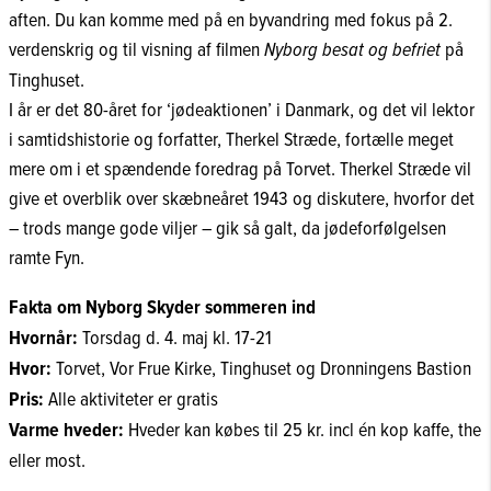
aften. Du kan komme med på en byvandring med fokus på 2.
verdenskrig og til visning af filmen
Nyborg besat og befriet
på
Tinghuset.
I år er det 80-året for ‘jødeaktionen’ i Danmark, og det vil lektor
i samtidshistorie og forfatter, Therkel Stræde, fortælle meget
mere om i et spændende foredrag på Torvet. Therkel Stræde vil
give et overblik over skæbneåret 1943 og diskutere, hvorfor det
– trods mange gode viljer – gik så galt, da jødeforfølgelsen
ramte Fyn.
Fakta om Nyborg Skyder sommeren ind
Hvornår:
Torsdag d. 4. maj kl. 17-21
Hvor:
Torvet, Vor Frue Kirke, Tinghuset og Dronningens Bastion
Pris:
Alle aktiviteter er gratis
Varme hveder:
Hveder kan købes til 25 kr. incl én kop kaffe, the
eller most.