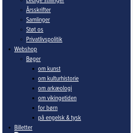
Årsskrifter
Samlinger
Støt os
Privatlivspolitik
Webshop
Bøger
om kunst
om kulturhistorie
om arkæologi
om vikingetiden
for børn
på engelsk & tysk
Billetter