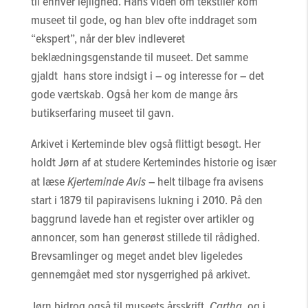
til enhver lejlighed. Hans viden om tekstiler kom
museet til gode, og han blev ofte inddraget som
“ekspert”, når der blev indleveret
beklædningsgenstande til museet. Det samme
gjaldt hans store indsigt i – og interesse for – det
gode værtskab. Også her kom de mange års
butikserfaring museet til gavn.
Arkivet i Kerteminde blev også flittigt besøgt. Her
holdt Jørn af at studere Kertemindes historie og især
at læse
Kjerteminde Avis
– helt tilbage fra avisens
start i 1879 til papiravisens lukning i 2010. På den
baggrund lavede han et register over artikler og
annoncer, som han generøst stillede til rådighed.
Brevsamlinger og meget andet blev ligeledes
gennemgået med stor nysgerrighed på arkivet.
Jørn bidrog også til museets årsskrift,
Cartha
, og i