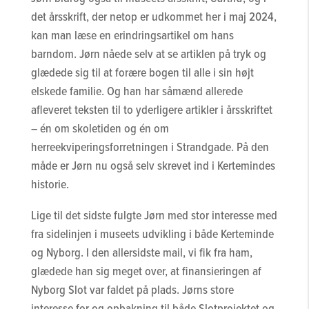
det årsskrift, der netop er udkommet her i maj 2024,
kan man læse en erindringsartikel om hans
barndom. Jørn nåede selv at se artiklen på tryk og
glædede sig til at forære bogen til alle i sin højt
elskede familie. Og han har såmænd allerede
afleveret teksten til to yderligere artikler i årsskriftet
– én om skoletiden og én om
herreekviperingsforretningen i Strandgade. På den
måde er Jørn nu også selv skrevet ind i Kertemindes
historie.
Lige til det sidste fulgte Jørn med stor interesse med
fra sidelinjen i museets udvikling i både Kerteminde
og Nyborg. I den allersidste mail, vi fik fra ham,
glædede han sig meget over, at finansieringen af
Nyborg Slot var faldet på plads. Jørns store
interesse for og opbakning til både Slotprojektet og