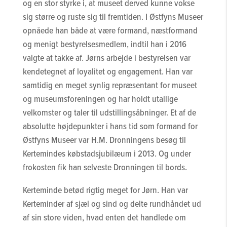
og en stor styrke i, at museet derved kunne vokse
sig større og ruste sig til fremtiden. I Østfyns Museer
opnåede han både at være formand, næstformand
og menigt bestyrelsesmedlem, indtil han i 2016
valgte at takke af. Jørns arbejde i bestyrelsen var
kendetegnet af loyalitet og engagement. Han var
samtidig en meget synlig repræsentant for museet
og museumsforeningen og har holdt utallige
velkomster og taler til udstillingsåbninger. Et af de
absolutte højdepunkter i hans tid som formand for
Østfyns Museer var H.M. Dronningens besøg til
Kertemindes købstadsjubilæum i 2013. Og under
frokosten fik han selveste Dronningen til bords.
Kerteminde betød rigtig meget for Jørn. Han var
Kerteminder af sjæl og sind og delte rundhåndet ud
af sin store viden, hvad enten det handlede om