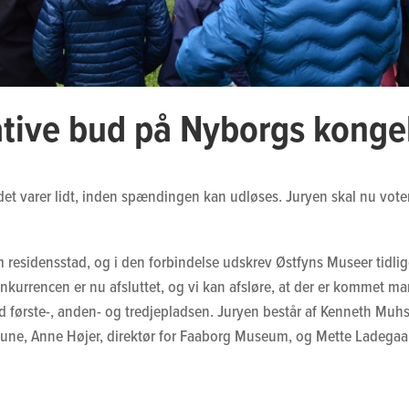
ive bud på Nyborgs kongel
t varer lidt, inden spændingen kan udløses. Juryen skal nu voter
 residensstad, og i den forbindelse udskrev Østfyns Museer tidlig
kurrencen er nu afsluttet, og vi kan afsløre, at der er kommet m
d første-, anden- og tredjepladsen. Juryen består af Kenneth Mu
une, Anne Højer, direktør for Faaborg Museum, og Mette Ladegaar