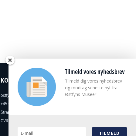
Tilmeld vores nyhedsbrev
KONTAKT
Tilmeld dig vores nyhedsbrev
og modtag seneste nyt fra
Østfyns Museer
ostfynsmuseer@ostfynsmuseer.dk
+45 65 32 37 27
Strandgade 5, 5300 Kerteminde
CVR: 18101513
TILMELD