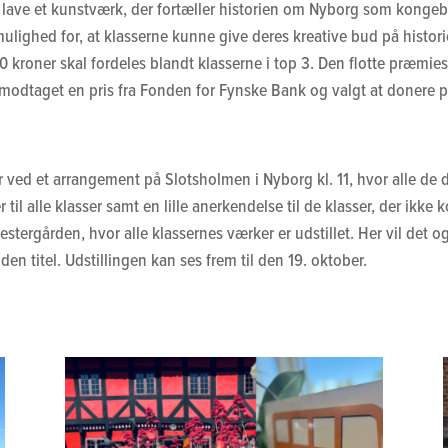
 lave et kunstværk, der fortæller historien om Nyborg som kongeby
mulighed for, at klasserne kunne give deres kreative bud på histori
0 kroner skal fordeles blandt klasserne i top 3. Den flotte præmi
 modtaget en pris fra Fonden for Fynske Bank og valgt at donere p
r ved et arrangement på Slotsholmen i Nyborg kl. 11, hvor alle de d
 til alle klasser samt en lille anerkendelse til de klasser, der ikke
stergården, hvor alle klassernes værker er udstillet. Her vil det o
en titel. Udstillingen kan ses frem til den 19. oktober.