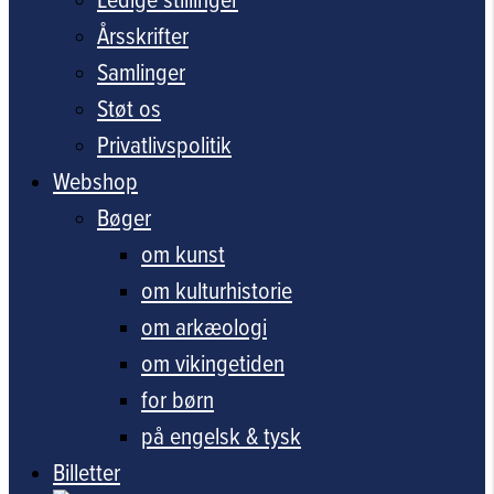
Årsskrifter
Samlinger
Støt os
Privatlivspolitik
Webshop
Bøger
om kunst
om kulturhistorie
om arkæologi
om vikingetiden
for børn
på engelsk & tysk
Billetter