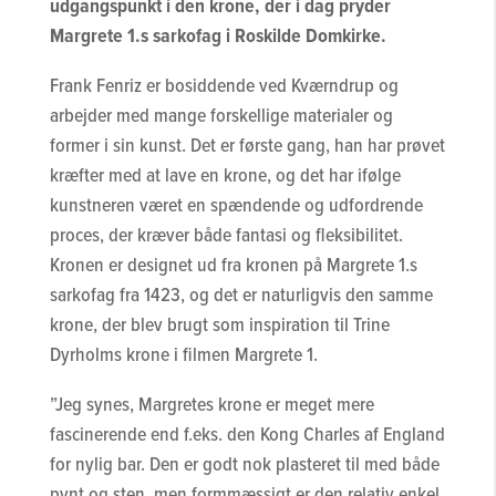
udgangspunkt i den krone, der i dag pryder
Margrete 1.s sarkofag i Roskilde Domkirke.
Frank Fenriz er bosiddende ved Kværndrup og
arbejder med mange forskellige materialer og
former i sin kunst. Det er første gang, han har prøvet
kræfter med at lave en krone, og det har ifølge
kunstneren været en spændende og udfordrende
proces, der kræver både fantasi og fleksibilitet.
Kronen er designet ud fra kronen på Margrete 1.s
sarkofag fra 1423, og det er naturligvis den samme
krone, der blev brugt som inspiration til Trine
Dyrholms krone i filmen Margrete 1.
”Jeg synes, Margretes krone er meget mere
fascinerende end f.eks. den Kong Charles af England
for nylig bar. Den er godt nok plasteret til med både
pynt og sten, men formmæssigt er den relativ enkel