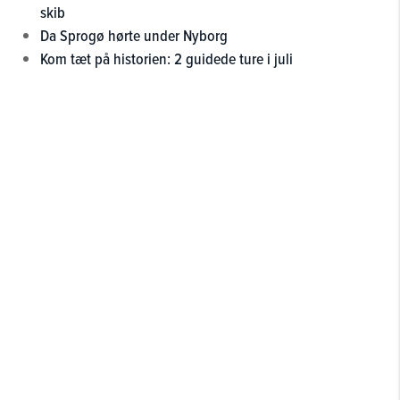
skib
Da Sprogø hørte under Nyborg
Kom tæt på historien: 2 guidede ture i juli
Så nærmer tiden sig atter for Munkebo
Vikingedag. Tag familien med til en
oplevelsesrig dag i området omkring
Munkebo Havn lørdag den 15. august
2026 kl. 11-16. Munkebos historie er tæt