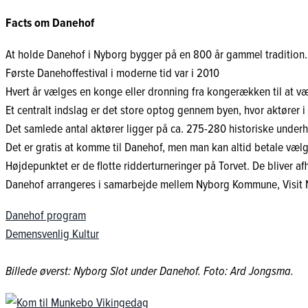
Facts om Danehof
At holde Danehof i Nyborg bygger på en 800 år gammel tradition. F
Første Danehoffestival i moderne tid var i 2010
Hvert år vælges en konge eller dronning fra kongerækken til at vær
Et centralt indslag er det store optog gennem byen, hvor aktører i
Det samlede antal aktører ligger på ca. 275-280 historiske under
Det er gratis at komme til Danehof, men man kan altid betale væl
Højdepunktet er de flotte ridderturneringer på Torvet. De bliver afh
Danehof arrangeres i samarbejde mellem Nyborg Kommune, Visit 
Danehof program
Demensvenlig Kultur
Billede øverst: Nyborg Slot under Danehof. Foto: Ard Jongsma.