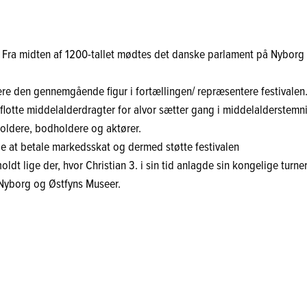
ra midten af 1200-tallet mødtes det danske parlament på Nyborg Slo
e den gennemgående figur i fortællingen/ repræsentere festivalen. I
 flotte middelalderdragter for alvor sætter gang i middelalderstemn
holdere, bodholdere og aktører.
ge at betale markedsskat og dermed støtte festivalen
oldt lige der, hvor Christian 3. i sin tid anlagde sin kongelige turn
Nyborg og Østfyns Museer.