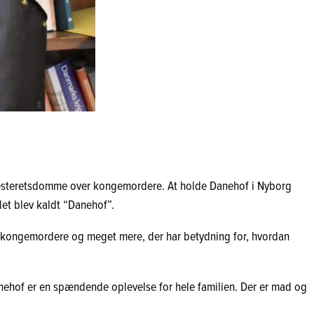
højesteretsdomme over kongemordere. At holde Danehof i Nyborg
let blev kaldt “Danehof”.
r kongemordere og meget mere, der har betydning for, hvordan
 Danehof er en spændende oplevelse for hele familien. Der er mad og