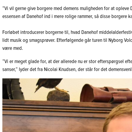
”Vi vil gerne give borgere med demens muligheden for at opleve D
essensen af Danehof ind i mere rolige rammer, så disse borgere 
Forløbet introducerer borgerne til, hvad Danehof middelalderfesti
lidt musik og smagsprøver. Efterfølgende går turen til Nyborg Vold, 
være med.
”Vi er meget glade for, at der allerede nu er stor efterspørgsel ef
sanser,” lyder det fra Nicolai Knudsen, der står for det demensvenl