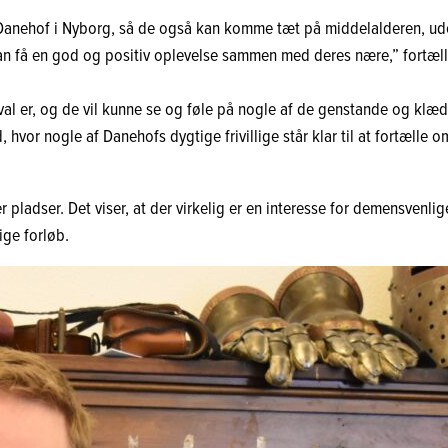
anehof i Nyborg, så de også kan komme tæt på middelalderen, uden a
kan få en god og positiv oplevelse sammen med deres nære,” fortæl
val er, og de vil kunne se og føle på nogle af de genstande og klæd
hvor nogle af Danehofs dygtige frivillige står klar til at fortælle om 
ter pladser. Det viser, at der virkelig er en interesse for demensven
ige forløb.