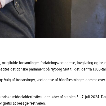
er, magtfulde forsamlinger, forfatningsvedtagelse, lovgivning og 
ødtes det danske parlament på Nyborg Slot til det, der fra 1300-tal
org: Valg af tronarvinger, vedtagelse af håndfæstninger, domme ove
storiske middelalderfestival, der løber af stablen 5. -7. juli 2024.
er gratis at besøge festivalen.