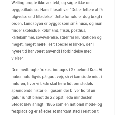
Welling brugte ikke arkitekt, og søgte ikke om
byggetilladelse. Hans filosofi var “Det er lettere at få
tilgivelse end tilladelse” Dette forhold er dog bragt i
orden. Landsbyen er bygget som små huse, og man
finder skolestue, købmand, frisør, posthus,
karlekammer, soveværelse, stuer fra klunketiden og
meget, meget mere. Helt speciel er kirken, der i
nyere tid har været anvendt i forbindelse med
vielser.
Den medbragte frokost indtages i Skibelund Krat. Vi
håber naturligvis på godt vejr, så vi kan sidde midt i
naturen, hvor vi både skal høre lidt om stedets
spændende historie, ligesom der bliver tid til en
gåtur rundt blandt de 22 opstillede mindesten.
Stedet blev anlagt i 1865 som en national møde- og
festplads og er således et markant sted i relation til