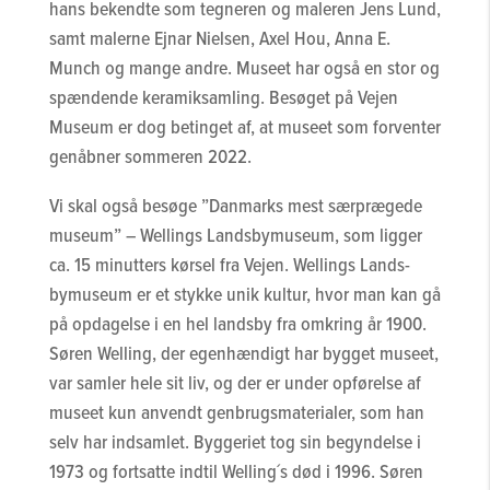
hans bekendte som tegneren og maleren Jens Lund,
samt malerne Ejnar Nielsen, Axel Hou, Anna E.
Munch og mange andre. Museet har også en stor og
spændende keramiksamling. Besøget på Vejen
Museum er dog betinget af, at museet som forventer
genåbner sommeren 2022.
Vi skal også besøge ”Danmarks mest særprægede
museum” – Wellings Landsbymuseum, som ligger
ca. 15 minutters kørsel fra Vejen. Wellings Lands-
bymuseum er et stykke unik kultur, hvor man kan gå
på opdagelse i en hel landsby fra omkring år 1900.
Søren Welling, der egenhændigt har bygget museet,
var samler hele sit liv, og der er under opførelse af
museet kun anvendt genbrugsmaterialer, som han
selv har indsamlet. Byggeriet tog sin begyndelse i
1973 og fortsatte indtil Welling´s død i 1996. Søren