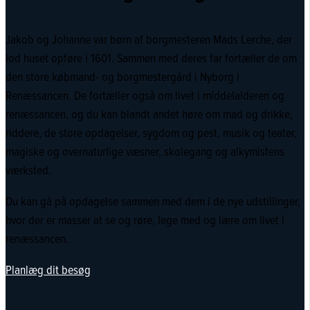
Jakob og Johanne var børn af borgmesteren Mads Lerche, der
lod huset opføre i 1601. Sammen med deres far fortæller de om
den store købmand- og borgmestergård i Nyborg i
Renæssancen. De fortæller også om livet i middelalderen og
renæssancen, og du kan blandt andet høre om mad og drikke,
riddere, de store opdagelser, sygdom og pest, musik og teater,
magiske og overnaturlige væsner, skolegang og alkymistens
værksted.
Du kan gå på opdagelse sammen med dem i de nye udstillinger,
hvor der er masser at se og røre, lege med og lære om livet i
renæssancen.
Planlæg dit besøg