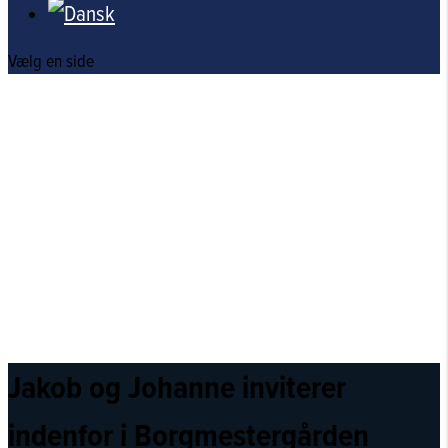
Vælg en side
Jakob og Johanne inviterer
indenfor i Borgmestergården