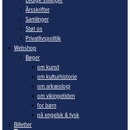
Årsskrifter
Samlinger
Støt os
Privatlivspolitik
Webshop
Bøger
om kunst
om kulturhistorie
om arkæologi
om vikingetiden
for børn
på engelsk & tysk
Billetter