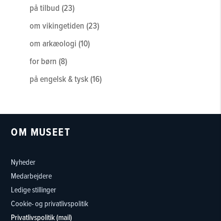
varer
23
på tilbud
23
varer
23
om vikingetiden
23
varer
10
om arkæologi
10
varer
8
for børn
8
varer
16
på engelsk & tysk
16
varer
OM MUSEET
Nyheder
Medarbejdere
Ledige stillinger
Cookie- og privatlivspolitik
Privatlivspolitik (mail)