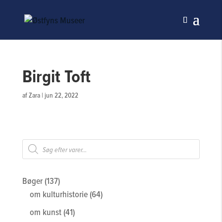
Birgit Toft
af
Zara
|
jun 22, 2022
Products
search
137
Bøger
137
varer
64
om kulturhistorie
64
varer
41
om kunst
41