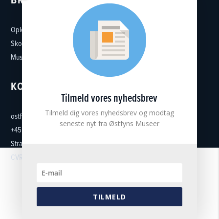
Oplevelser
Skoler
Museumsforeninger
KONTAKT
Tilmeld vores nyhedsbrev
Tilmeld dig vores nyhedsbrev og modtag
ostfynsmuseer@ostfynsmuseer.dk
seneste nyt fra Østfyns Museer
+45 65 32 37 27
Strandgade 5, 5300 Kerteminde
CVR: 18101513
TILMELD