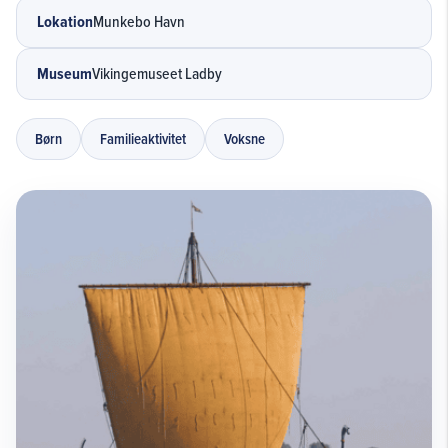
Lokation
Munkebo Havn
Museum
Vikingemuseet Ladby
Børn
Familieaktivitet
Voksne