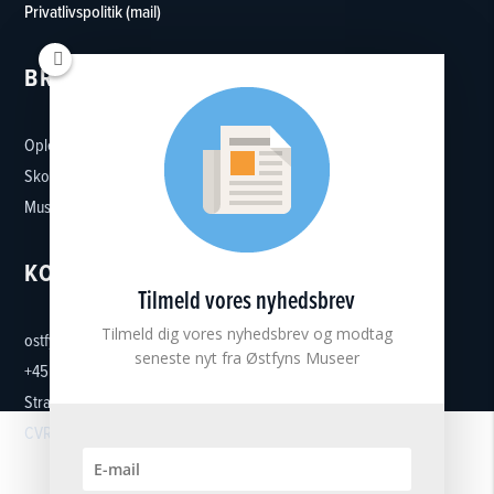
Privatlivspolitik (mail)
BRUG MUSEET
Oplevelser
Skoler
Museumsforeninger
KONTAKT
Tilmeld vores nyhedsbrev
Tilmeld dig vores nyhedsbrev og modtag
ostfynsmuseer@ostfynsmuseer.dk
seneste nyt fra Østfyns Museer
+45 65 32 37 27
Strandgade 5, 5300 Kerteminde
CVR: 18101513