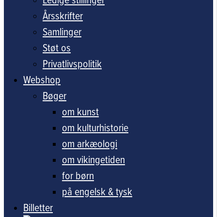
Årsskrifter
Samlinger
Støt os
Privatlivspolitik
Webshop
Bøger
om kunst
om kulturhistorie
om arkæologi
om vikingetiden
for børn
på engelsk & tysk
Billetter