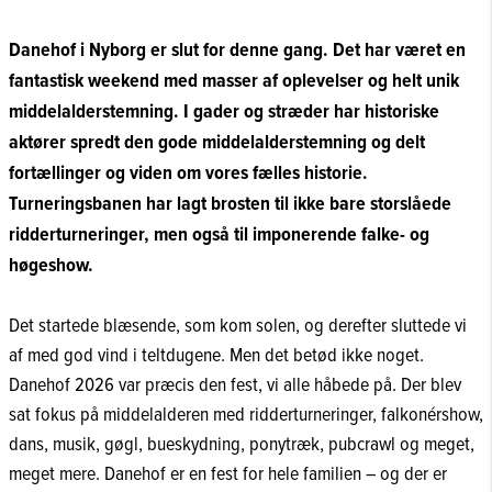
Danehof i Nyborg er slut for denne gang. Det har været en
fantastisk weekend med masser af oplevelser og helt unik
middelalderstemning. I gader og stræder har historiske
aktører spredt den gode middelalderstemning og delt
fortællinger og viden om vores fælles historie.
Turneringsbanen har lagt brosten til ikke bare storslåede
ridderturneringer, men også til imponerende falke- og
høgeshow.
Det startede blæsende, som kom solen, og derefter sluttede vi
af med god vind i teltdugene. Men det betød ikke noget.
Danehof 2026 var præcis den fest, vi alle håbede på. Der blev
sat fokus på middelalderen med ridderturneringer, falkonérshow,
dans, musik, gøgl, bueskydning, ponytræk, pubcrawl og meget,
meget mere. Danehof er en fest for hele familien – og der er