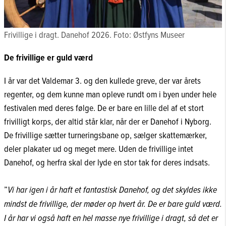
Frivillige i dragt. Danehof 2026. Foto: Østfyns Museer
De frivillige er guld værd
I år var det Valdemar 3. og den kullede greve, der var årets
regenter, og dem kunne man opleve rundt om i byen under hele
festivalen med deres følge. De er bare en lille del af et stort
frivilligt korps, der altid står klar, når der er Danehof i Nyborg.
De frivillige sætter turneringsbane op, sælger skattemærker,
deler plakater ud og meget mere. Uden de frivillige intet
Danehof, og herfra skal der lyde en stor tak for deres indsats.
”
Vi har igen i år haft et fantastisk Danehof, og det skyldes ikke
mindst de frivillige, der møder op hvert år. De er bare guld værd.
I år har vi også haft en hel masse nye frivillige i dragt, så det er